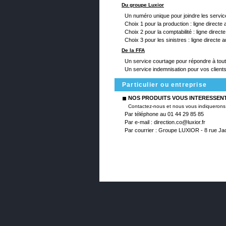
Du groupe Luxior
Un numéro unique pour joindre les servic
Choix 1 pour la production : ligne directe
Choix 2 pour la comptabilité : ligne direc
Choix 3 pour les sinistres : ligne directe 
De la FFA
Un service courtage pour répondre à tou
Un service indemnisation pour vos clients
Particulier ou entreprise
NOS PRODUITS VOUS INTERESSENT
Contactez-nous et nous vous indiquerons l
Par téléphone au 01 44 29 85 85
Par e-mail : direction.co@luxior.fr
Par courrier : Groupe LUXIOR - 8 rue J