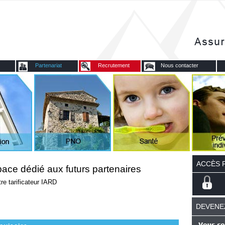
Partenariat
Recrutement
Nous contacter
ACCÈS 
ace dédié aux futurs partenaires
re tarificateur IARD
DEVENE