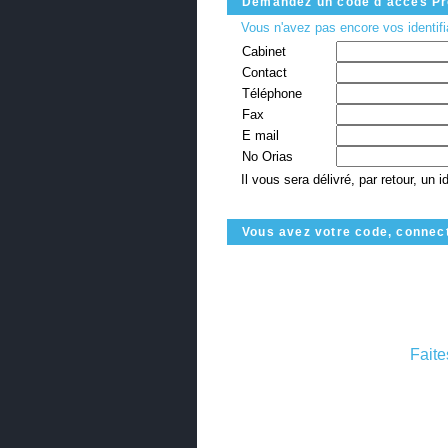
Demandez un code d'accès Pr
Vous n'avez pas encore vos identif
Cabinet
Contact
Téléphone
Fax
E mail
No Orias
Il vous sera délivré, par retour, un 
Vous avez votre code, connec
Faite